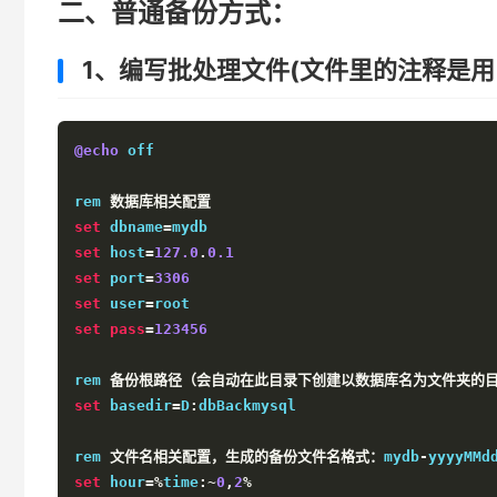
二、普通备份方式：
1、编写批处理文件(文件里的注释是用：r
@echo
 off

rem 
数据库相关配置
set
 dbname
=
set
 host
=
127.0
.
0.1
set
 port
=
3306
set
 user
=
set
pass
=
123456
rem 
备份根路径（会自动在此目录下创建以数据库名为文件夹的
set
 basedir
=
D
:
dbBackmysql

rem 
文件名相关配置，生成的备份文件名格式：
mydb
-
yyyyMMd
set
 hour
=%
time
:~
0
,
2
%