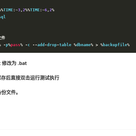
%%
TIME
:~
3
,
2
%%
TIME
:~
6
,
2
%
文件
%
-
p
%
pass
%
-
c 
--
add
-
drop
-
table 
%
dbname
%
>
%
backupfile
%
改为 .bat
保存后直接双击运行测试执行
备份文件。