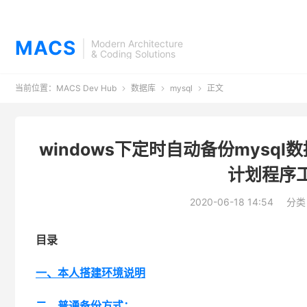
MACS
Modern Architecture
& Coding Solutions
当前位置：
MACS Dev Hub
数据库
mysql
正文



windows下定时自动备份mysq
计划程序
2020-06-18 14:54
分类
目录
一、本人搭建环境说明
二、普通备份方式：