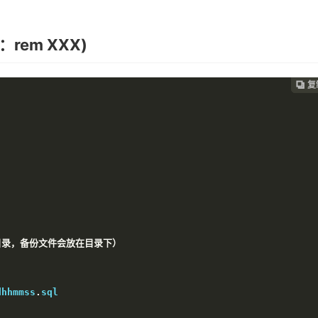
em XXX)
复
复
复
复
复





目录，备份文件会放在目录下）
dhhmmss
.