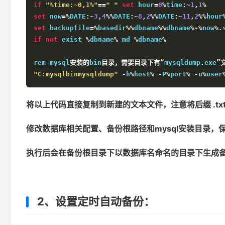
if
"%time:~0,1%"
==
" "
set
 hour
=
0
%
time
:~
1
,
1
%
set
 now
=%
DATE
:~
3
,
4
%%
DATE
:~
8
,
2
%%
DATE
:~
11
,
2
%%
hour
set
 backupfile
=%
basedir
%%
dbname
%%
dbname
%-%
now
%.
if
not
 exist 
%
dbname
%
 md 
%
dbname
%
rem mysql
安装的
bin
目录，需要目录下有“
mysqldump
.
exe
”
"C:mysqlbinmysqldump"
-
h
%
host
%
-
P
%
port
%
-
u
%
user
将以上代码直接复制到新建的文本文件，注意将后缀 .txt 修
修改数据库相关配置、备份根路径和mysql安装目录，
执行后会在备份根目录下以数据库名命名的目录下生成
2、设置定时自动备份：