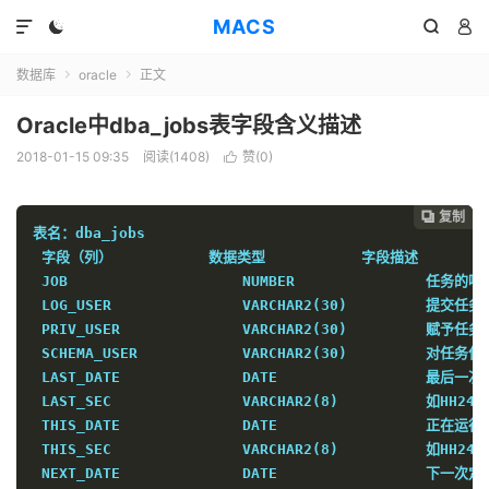
MACS




数据库
oracle
正文


Oracle中dba_jobs表字段含义描述
2018-01-15 09:35
阅读(1408)
赞(
0
)

复制
复制
复制



表名：dba_jobs

 字段（列）           数据类型           字段描述 
 JOB                    NUMBER               任务的
 LOG_USER               VARCHAR2(30)         提交任务
 PRIV_USER              VARCHAR2(30)         赋予任
 SCHEMA_USER            VARCHAR2(30)         对
 LAST_DATE              DATE                 最
 LAST_SEC               VARCHAR2(8)          如H
 THIS_DATE              DATE                
 THIS_SEC               VARCHAR2(8)          如H
 NEXT_DATE              DATE                 下一