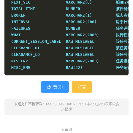
 NEXT_SEC               VARCHAR2(8)          如H
 TOTAL_TIME             NUMBER               
 BROKEN                 VARCHAR2(1)          
 INTERVAL               VARCHAR2(200)        用
 FAILURES               NUMBER               任
 WHAT                   VARCHAR2(2000)       执行任务
 CURRENT_SESSION_LABEL  RAW MLSLABEL         该任务
 CLEARANCE_HI           RAW MLSLABEL         该任
 CLEARANCE_LO           RAW MLSLABEL         该任
 NLS_ENV                VARCHAR2(2000)       任务运
 MISC_ENV               RAW(32)              
赞(
0
)
打赏

未经允许不得转载：
MACS Dev Hub
»
Oracle中dba_jobs表字段含
义描述
分享到