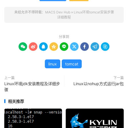
未经允许不得转载：
MACS Dev Hub
»
Linux环境tomcat安装步骤
详细教程
分享到









linux
tomcat
上一篇
下一篇
Linux环境jdk安装教程及详细步
Linux以nohup方式运行jar包
骤
相关推荐