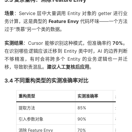
场景
：Service 层中大量调用 Entity 对象的 getter 进行业
务计算，这是典型的
Feature Envy
代码坏味——一个方法
过于“羡慕”另一个类的数据。
实测结果
：Cursor 能够识别这种模式，但准确率约
70%
。
在识别哪些逻辑应该迁移到 Entity 类中时，AI 的边界判断
不够精准，有时会将跨多个 Entity 的业务逻辑也一并迁
移，导致职责混乱。
建议人工复核后应用
。
3.4 不同重构类型的实测准确率对比
重构类型
实测准确率
是否需要
提取方法
85%
少量（方
引入参数对象
90%
极少（字
消除 Feature Envy
70%
较多（职