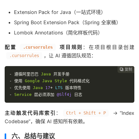
Extension Pack for Java（一站式环境）
Spring Boot Extension Pack（Spring 全家桶）
Lombok Annotations（简化样板代码）
配置
项目规则
：在项目根目录创建
.cursorrules
，让 AI 遵循团队规范：
.cursorrules
复制
复制
复制



-
遵循阿里巴巴
Java
开发手册
-
使用
Google
Java
Style
代码格式化
-
优先使用
Java
17
+
 LTS 
版本特性
-
Service
层必须添加
@Slf4j
日志
主动触发代码库索引
：
→ “Index
Ctrl + Shift + P
Codebase”，确保 AI 感知所有依赖。
六、总结与建议