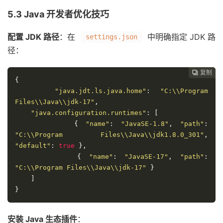
5.3 Java 开发者优化技巧
配置 JDK 路径
：在
中明确指定 JDK 路
settings.json
径：
复制
复制
复制
复制




{
"java.jdt.ls.java.home"
:
"C:\\Program 
Files\\Java\\jdk-17"
,
"java.configuration.runtimes"
:
[
{
"name"
:
"JavaSE-1.8"
,
"path"
:
"C:\\Program Files\\Java\\jdk1.8.0_301"
,
"default"
:
true
},
{
"name"
:
"JavaSE-17"
,
"path"
:
"C:\\Program Files\\Java\\jdk-17"
}
]
}
安装 Java 生态插件
：